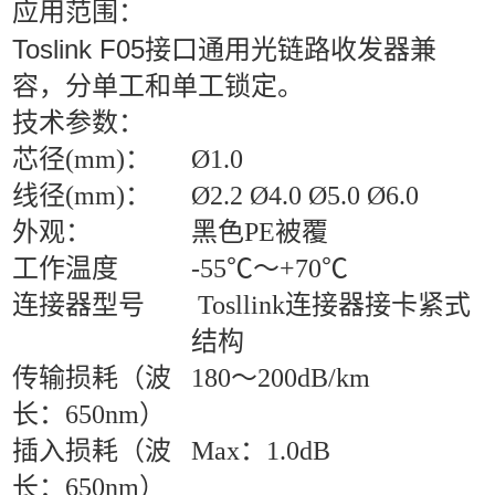
应用范围：
Toslink F05接口通用光链路收发器兼
容，分单工和单工锁定。
技术参数：
芯径(mm)：
Ø1.0
线径(mm)：
Ø2.2 Ø4.0 Ø5.0 Ø6.0
外观：
黑色PE被覆
工作温度
-55℃～+70℃
连接器型号
Tosllink连接器接卡紧式
结构
传输损耗（波
180～200dB/km
长：650nm）
插入损耗（波
Max：1.0dB
长：650nm）