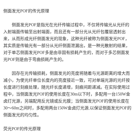
侧面发光POF的传光原理
侧面发光POF是指光在光纤传输过程中，不仅将传输光从光纤的
入射端面传输至出射端面，而且还有一部分光从光纤包覆层透射出
来，从而形成光纤侧面发光的现象，这种光纤被称为侧面发光POF，
其实质是传输光有一部分从光纤侧面泄漏出，是一种光散射的结果，
对于单芯侧面发光POF多是由非固有损耗产生的，而对于多芯侧面发
光POF则是由于弯曲损耗产生的。
因存在光传输损耗，侧面发光的亮度将随着与光源距离的增大而
减小，为使光纤单位长度内的亮度接近一致，可对单端光源的光纤按
长度进行刻痕处理，随光纤长度递增，刻痕间距递减。在实际使用过
程中，当侧面发光POF的使用长度在30m以下时，多配用一台150W金
卤灯光源，另端配用反光镜或反光膜；当侧面发光POF的使用长度在
30～60m之间时，多配用两台150W金卤灯光源,以保证侧面发光POF的
侧面发光的均匀性。
荧光POF的传光原理