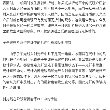
表面时，一般同时发生反射和折射；如果光从折射率小的光疏介质射
入折射率大的光密介质时，则折射角小于入射角；而当光从光密介质
射入光疏介质时折射角将大于入射角，因而当光从光密介质射入光疏
介质时就有可能出现只有反射而无折射的现象，这就是全反射，全反
射是光折射的一种边界效应，即光从一种透明介质进入到另一种介质
里而发生弯曲的现象。POF就是通过全反射原理进行光传输的。
子午线在阶跃型光纤中的几何行程和反射次数
由于子午光线入射光纤中并不是同一角度，故而其在光纤中的几
何行程也不相同。无论是子午线在光线中的行程计算公式还是反射次
数计算公式，都是假定光纤是处于非常理想状态下——光纤非常直，
光纤直径均匀，光纤内部无缺陷和光纤入射端面平直等，倘若光纤不
在这一理想条件下，则入射子午线全反射的状况就会发生变化，如有
的会从光纤中反射出，有的反射角会发生变化等，因此光纤的传输损
耗也会增加。
斜光线在阶跃型折射率POF中的传输