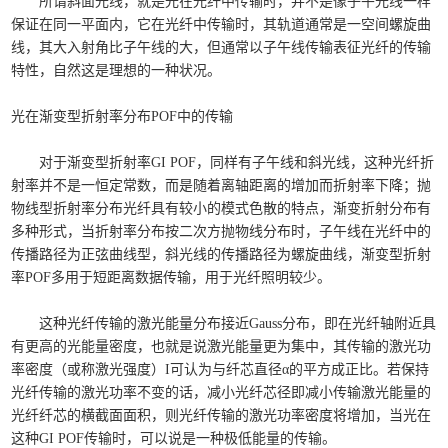
所谓斜面光线，就是光在光纤中传输时，并不是像子午光线一样
保证在同一平面内，它在光纤中传输时，其轨道通常是一空间螺旋曲
线，其大入射角比子午线的大，但通常以子午线传输表征光纤的传输
特性，自然这是理想的一种状况。
光在渐变型折射率分布POF中的传输
对于渐变型折射率GI POF，同样有子午线和斜光线，这种光纤折
射率并不是一恒定常数，而是随着离轴距离的增加而折射率下降；抛
物线型折射率分布光纤具有较小的模式色散的特点，渐变折射分布有
多种形式，当折射率分布按二次方抛物线分布时，子午线在光纤中的
传播路径为正弦曲线型，斜光线的传播路径为螺旋曲线，渐变型折射
率POF多用于短距离数据传输，用于光纤照明较少。
这种光纤传输的激光能量分布接近Gauss分布，即在光纤轴附近具
有更高的光能量密度，也就是说激光能量更为集中，其传输的激光功
率密度（或称激光强度）I可认为与纤芯直径α的平方成正比。若保持
光纤传输的激光功率不变的话，减小光纤芯径即减小传输激光能量的
光纤纤芯的横截面面积，则光纤传输的激光功率密度将增加，当光在
这种GI POF传输时，可以说是一种极低能量的传输。