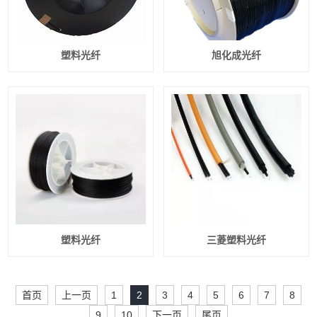
塑料光纤
旭化成光纤
塑料光纤
三菱塑料光纤
首页
上一页
1
2
3
4
5
6
7
8
9
10
下一页
尾页