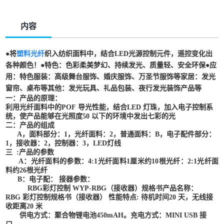
内容
●将
塑料光纤
织入纺织面料中，结合LED光源控制元件，遥控变化出
各种颜色！●特色：色彩柔美梦幻、持续发光、质量轻、安全环保●应
用：特色服装：高级舞台服饰、婚庆服饰、万圣节服饰等家居：发光
窗帘、桌布等其他：发光玩具、礼品包装、夜行发光装饰产品等
一：产品的原理
：
利用光纤面料中的
POF
导光性能，结合
LED
灯珠，加入电子控制系
统，使产品能够在光照度
50
以下的环境中发出七彩的光
二：产品的组成
A
，面料部分：
1
，光纤面料：
2
，普通面料：
B
，电子配件部分：
1
，接收器：
2
，控制器：
3
，
LED
灯线
三
:
产品的参数
A
：光纤面料的参数：
4:1
光纤面料
1
厘米约
10
根光纤：
2:1
光纤面
料约
26
根光纤
B
：电子配：
接器参数：
RBG
彩灯控制
WYP-RBG
（接收器）规格书产品名称：
RBG
彩灯控制规格书（接收器）
性能特点
:
待机时间
20
天，无线接
收距离
20
米
供电方式：聚合物锂电池
450mAH
。充电方式：
MINI USB
接