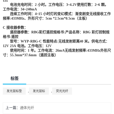
口。
电池充电时间：
2
小时。工作电压：
3~4.2V
使用灯数：
2~6
颗。
工作电流：
34~240mA
连续工作时间：
4~15
小时灯的变幻模式：渐变剧变无线接收工作
频率
:433MHz
、
外形尺寸：
5cm *2.5cm*0.5cm
（主板）
C
接收器参数：
遥控器参数：
RBG
彩灯遥控规格书
:
产品名称：
RBG
彩灯控制规
格书
-
遥控
型号：
WYP-RBG-C
性能特点
:
无线发射距离
40
米。供电方式：
12V 23A
电池。工作电压：
12V
使用时间：
1
年。工作电流：
26mA
无线发射频率
:433MHz
外形尺
寸：
55.3mm*37.6mm
（遥控主板）
标签
,
,
发光鼠标垫
发光鼠标
荧光光纤
上一篇
通体光纤